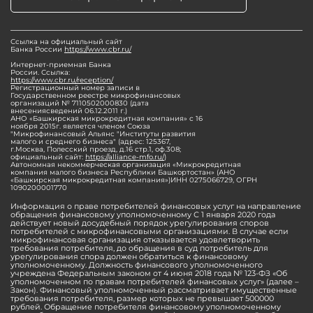
Ссылка на официальный сайт
Банка России
https://www.cbr.ru/
Интернет-приемная Банка
России. Ссылка:
https://www.cbr.ru/reception/
Регистрационный номер записи в
Государственном реестре микрофинансовых
организаций № 7110502000830 (дата
внесениясведений 06.12.2011 г.)
АНО «Башкирская микрокредитная компания» с 16
ноября 2015г. является членом Союза
"Микрофинансовый Альянс "Институты развития
малого и среднего бизнеса" (адрес: 125367,
г.Москва, Полесский проезд, д.16 стр.1, оф.308;
официальный сайт:
https://alliance-mfo.ru/
)
Автономная некоммерческая организация «Микрокредитная
компания малого бизнеса Республики Башкортостан» (АНО
«Башкирская микрокредитная компания»)ИНН 0275066729, ОГРН
1090200001770
Информация о праве потребителей финансовых услуг на направление
обращения финансовому уполномоченному С 1 января 2020 года
действует новый досудебный порядок урегулирования споров
потребителей с микрофинансовыми организациями. В случае если
микрофинансовая организация отказывается удовлетворить
требования потребителя, до обращения в суд потребитель для
урегулирования спора должен обратиться к финансовому
уполномоченному. Должность финансового уполномоченного
учреждена Федеральным законом от 4 июня 2018 года № 123-ФЗ «Об
уполномоченном по правам потребителей финансовых услуг» (далее –
Закон). Финансовый уполномоченный рассматривает имущественные
требования потребителя, размер которых не превышает 500000
рублей. Обращение потребителя финансовому уполномоченному