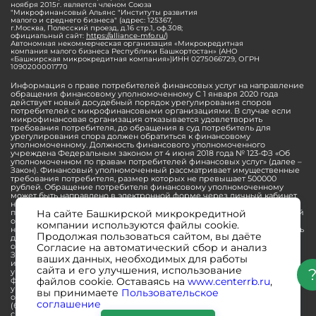
ноября 2015г. является членом Союза
"Микрофинансовый Альянс "Институты развития
малого и среднего бизнеса" (адрес: 125367,
г.Москва, Полесский проезд, д.16 стр.1, оф.308;
официальный сайт:
https://alliance-mfo.ru/
)
Автономная некоммерческая организация «Микрокредитная
компания малого бизнеса Республики Башкортостан» (АНО
«Башкирская микрокредитная компания»)ИНН 0275066729, ОГРН
1090200001770
Информация о праве потребителей финансовых услуг на направление
обращения финансовому уполномоченному С 1 января 2020 года
действует новый досудебный порядок урегулирования споров
потребителей с микрофинансовыми организациями. В случае если
микрофинансовая организация отказывается удовлетворить
требования потребителя, до обращения в суд потребитель для
урегулирования спора должен обратиться к финансовому
уполномоченному. Должность финансового уполномоченного
учреждена Федеральным законом от 4 июня 2018 года № 123-ФЗ «Об
уполномоченном по правам потребителей финансовых услуг» (далее –
Закон). Финансовый уполномоченный рассматривает имущественные
требования потребителя, размер которых не превышает 500000
рублей. Обращение потребителя финансовому уполномоченному
может быть направлено в электронной форме через личный кабинет
на официальном сайте финансового уполномоченного или в
письменной форме. Прием и рассмотрение обращений потребителей
На сайте Башкирской микрокредитной
осуществляется финансовым уполномоченным бесплатно. До
компании используются файлы cookie.
направления обращения финансовому уполномоченному потребитель
Продолжая пользоваться сайтом, вы даёте
должен обратиться с заявлением - претензией в микрофинансовую
организацию. Данный претензионный порядок установлен статьей 16
Согласие на автоматический сбор и анализ
Закона и является обязательным для потребителей. С подробной
ваших данных, необходимых для работы
информацией о порядке направления обращения финансовому
сайта и его улучшения, использование
уполномоченному можно ознакомиться на официальном сайте
финансового уполномоченного. Официальный сайт финансового
файлов cookie. Оставаясь на
www.centerrb.ru
,
уполномоченного:
www.finombudsman.ru
Номер телефона службы
вы принимаете
Пользовательское
обеспечения деятельности уполномоченного: 8 (800) 200-00-10
соглашение
(бесплатный звонок по России). Место нахождения финансового
службы обеспечения деятельности финансового уполномоченного: