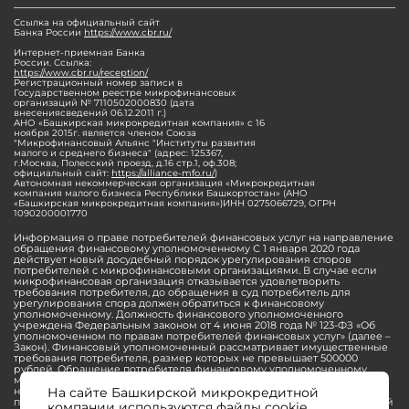
Ссылка на официальный сайт
Банка России
https://www.cbr.ru/
Интернет-приемная Банка
России. Ссылка:
https://www.cbr.ru/reception/
Регистрационный номер записи в
Государственном реестре микрофинансовых
организаций № 7110502000830 (дата
внесениясведений 06.12.2011 г.)
АНО «Башкирская микрокредитная компания» с 16
ноября 2015г. является членом Союза
"Микрофинансовый Альянс "Институты развития
малого и среднего бизнеса" (адрес: 125367,
г.Москва, Полесский проезд, д.16 стр.1, оф.308;
официальный сайт:
https://alliance-mfo.ru/
)
Автономная некоммерческая организация «Микрокредитная
компания малого бизнеса Республики Башкортостан» (АНО
«Башкирская микрокредитная компания»)ИНН 0275066729, ОГРН
1090200001770
Информация о праве потребителей финансовых услуг на направление
обращения финансовому уполномоченному С 1 января 2020 года
действует новый досудебный порядок урегулирования споров
потребителей с микрофинансовыми организациями. В случае если
микрофинансовая организация отказывается удовлетворить
требования потребителя, до обращения в суд потребитель для
урегулирования спора должен обратиться к финансовому
уполномоченному. Должность финансового уполномоченного
учреждена Федеральным законом от 4 июня 2018 года № 123-ФЗ «Об
уполномоченном по правам потребителей финансовых услуг» (далее –
Закон). Финансовый уполномоченный рассматривает имущественные
требования потребителя, размер которых не превышает 500000
рублей. Обращение потребителя финансовому уполномоченному
может быть направлено в электронной форме через личный кабинет
на официальном сайте финансового уполномоченного или в
На сайте Башкирской микрокредитной
письменной форме. Прием и рассмотрение обращений потребителей
компании используются файлы cookie.