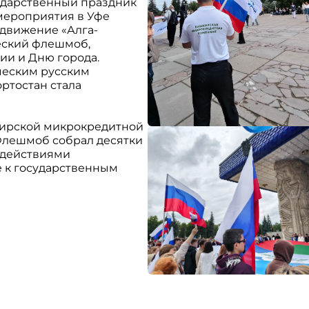
ударственный праздник
мероприятия в Уфе
движение «Алга-
еский флешмоб,
и и Дню города.
ческим русским
ртостан стала
кирской микрокредитной
Флешмоб собрал десятки
 действиями
 к государственным