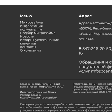
Меню
Адрес
Микрозаймы
Адрес местонахожд
Информация
450076, Республик
получателям
Подбор микрозайма
г.Уфа, ул. Чернышевс
Новости
офис 605
История успеха наших
клиентов
Контакты
8(347)246-20-50,
О компании
16
Обращения и о
получателей ф
услуг mfo@cent
Ссылка на официальный сайт
Регистрационный номер зап
Банка России
https://www.cbr.ru/
Государственном реестре м
организаций № 711050200083
Интернет-приемная Банка
внесениясведений 06.12.2011 г
России. Ссылка:
https://www.cbr.ru/reception/
Информация о праве потребителей финансовых услуг на напр
потребителей с микрофинансовыми организациями. В случае 
урегулирования спора должен обратиться к финансовому упо