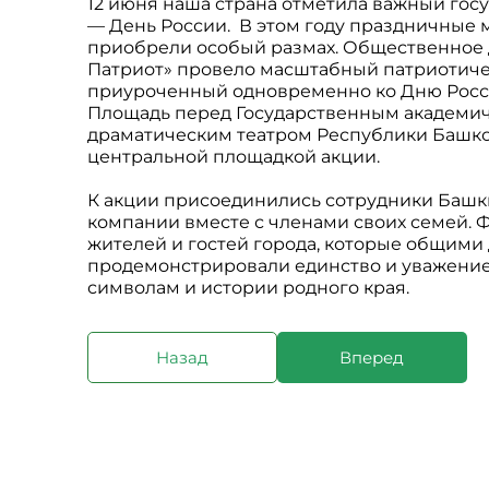
12 июня наша страна отметила важный гос
— День России. В этом году праздничные 
приобрели особый размах. Общественное 
Патриот» провело масштабный патриотич
приуроченный одновременно ко Дню Росси
Площадь перед Государственным академи
драматическим театром Республики Башко
центральной площадкой акции.
К акции присоединились сотрудники Баш
компании вместе с членами своих семей. 
жителей и гостей города, которые общими
продемонстрировали единство и уважение
символам и истории родного края.
Назад
Вперед