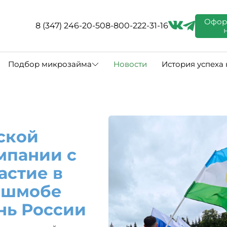
Офор
8 (347) 246-20-50
8-800-222-31-16
Подбор микрозайма
Новости
История успеха
ской
мпании с
астие в
ешмобе
нь России