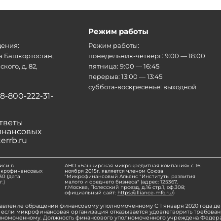
Режим работы
ения:
Режим работы:
а Башкортостан,
понедельник-четверг: 9:00 — 18:00
кого, д. 82,
пятница: 9:00 — 16:45
перерыв: 13:00 — 13:45
суббота-воскресенье: выходной
8-800-222-31-
тветы
инансовых
errb.ru
иси в
АНО «Башкирская микрокредитная компания» с 16
икрофинансовых
ноября 2015г. является членом Союза
0 (дата
"Микрофинансовый Альянс "Институты развития
.)
малого и среднего бизнеса" (адрес: 125367,
г.Москва, Полесский проезд, д.16 стр.1, оф.308;
официальный сайт:
https://alliance-mfo.ru/
)
авление обращения финансовому уполномоченному С 1 января 2020 года д
если микрофинансовая организация отказывается удовлетворить требовани
лномоченному. Должность финансового уполномоченного учреждена Федерал