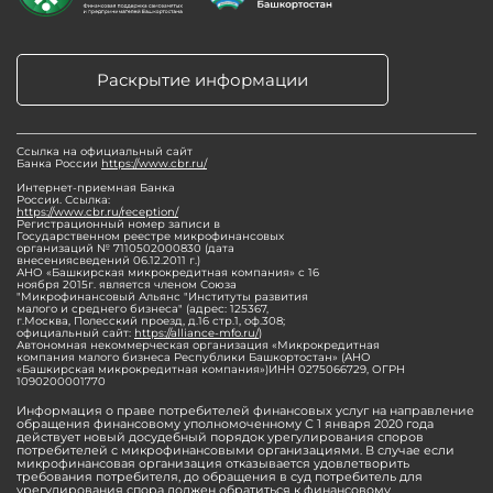
Раскрытие информации
Ссылка на официальный сайт
Банка России
https://www.cbr.ru/
Интернет-приемная Банка
России. Ссылка:
https://www.cbr.ru/reception/
Регистрационный номер записи в
Государственном реестре микрофинансовых
организаций № 7110502000830 (дата
внесениясведений 06.12.2011 г.)
АНО «Башкирская микрокредитная компания» с 16
ноября 2015г. является членом Союза
"Микрофинансовый Альянс "Институты развития
малого и среднего бизнеса" (адрес: 125367,
г.Москва, Полесский проезд, д.16 стр.1, оф.308;
официальный сайт:
https://alliance-mfo.ru/
)
Автономная некоммерческая организация «Микрокредитная
компания малого бизнеса Республики Башкортостан» (АНО
«Башкирская микрокредитная компания»)ИНН 0275066729, ОГРН
1090200001770
Информация о праве потребителей финансовых услуг на направление
обращения финансовому уполномоченному С 1 января 2020 года
действует новый досудебный порядок урегулирования споров
потребителей с микрофинансовыми организациями. В случае если
микрофинансовая организация отказывается удовлетворить
требования потребителя, до обращения в суд потребитель для
урегулирования спора должен обратиться к финансовому