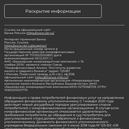
Раскрытие информации
Ссылка на официальный сайт
Банка России
https://www.cbr.ru/
Интернет-приемная Банка
России. Ссылка:
https://www.cbr.ru/reception/
Регистрационный номер записи в
Государственном реестре микрофинансовых
организаций № 7110502000830 (дата
внесениясведений 06.12.2011 г.)
АНО «Башкирская микрокредитная компания» с 16
ноября 2015г. является членом Союза
"Микрофинансовый Альянс "Институты развития
малого и среднего бизнеса" (адрес: 125367,
г.Москва, Полесский проезд, д.16 стр.1, оф.308;
официальный сайт:
https://alliance-mfo.ru/
)
Автономная некоммерческая организация «Микрокредитная
компания малого бизнеса Республики Башкортостан» (АНО
«Башкирская микрокредитная компания»)ИНН 0275066729, ОГРН
1090200001770
Информация о праве потребителей финансовых услуг на направление
обращения финансовому уполномоченному С 1 января 2020 года
действует новый досудебный порядок урегулирования споров
потребителей с микрофинансовыми организациями. В случае если
микрофинансовая организация отказывается удовлетворить
требования потребителя, до обращения в суд потребитель для
урегулирования спора должен обратиться к финансовому
уполномоченному. Должность финансового уполномоченного
учреждена Федеральным законом от 4 июня 2018 года № 123-ФЗ «Об
уполномоченном по правам потребителей финансовых услуг» (далее –