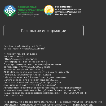
Раскрытие информации
Ссылка на официальный сайт
Банка России
https://www.cbr.ru/
Интернет-приемная Банка
России. Ссылка:
https://www.cbr.ru/reception/
Регистрационный номер записи в
Государственном реестре микрофинансовых
организаций № 7110502000830 (дата
внесениясведений 06.12.2011 г.)
АНО «Башкирская микрокредитная компания» с 16
ноября 2015г. является членом Союза
"Микрофинансовый Альянс "Институты развития
малого и среднего бизнеса" (адрес: 125367,
г.Москва, Полесский проезд, д.16 стр.1, оф.308;
официальный сайт:
https://alliance-mfo.ru/
)
Автономная некоммерческая организация «Микрокредитная
компания малого бизнеса Республики Башкортостан» (АНО
«Башкирская микрокредитная компания»)ИНН 0275066729, ОГРН
1090200001770
Информация о праве потребителей финансовых услуг на направление
обращения финансовому уполномоченному С 1 января 2020 года